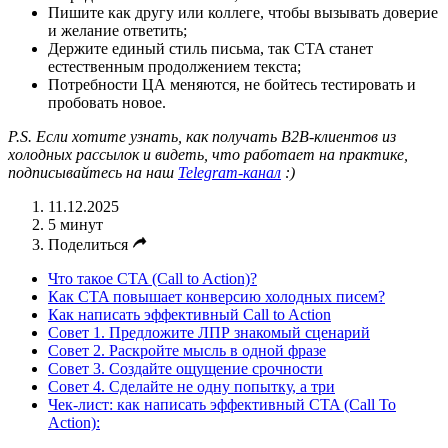
Пишите как другу или коллеге, чтобы вызывать доверие
и желание ответить;
Держите единый стиль письма, так CTA станет
естественным продолжением текста;
Потребности ЦА меняются, не бойтесь тестировать и
пробовать новое.
P.S. Если хотите узнать, как получать B2B-клиентов из
холодных рассылок и видеть, что работает на практике,
подписывайтесь на наш
Telegram-канал
:)
11.12.2025
5 минут
Поделиться
Что такое CTA (Call to Action)?
Как CTA повышает конверсию холодных писем?
Как написать эффективный Call to Action
Совет 1. Предложите ЛПР знакомый сценарий
Совет 2. Раскройте мысль в одной фразе
Совет 3. Создайте ощущение срочности
Совет 4. Сделайте не одну попытку, а три
Чек-лист: как написать эффективный CTA (Call To
Action):