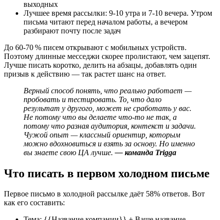
выходных
Лучшее время рассылки: 9-10 утра и 7-10 вечера. Утром
письма читают перед началом работы, а вечером
разбирают почту после задач
До 60-70 % писем открывают с мобильных устройств.
Поэтому длинные месседжи скорее пролистают, чем зацепят.
Лучше писать коротко, делить на абзацы, добавлять один
призыв к действию — так растет шанс на ответ.
Верный способ понять, что реально работает —
пробовать и тестировать. То, что дало
результат у другого, может не сработать у вас.
Не потому что вы делаете что-то не так, а
потому что разная аудитория, контекст и задачи.
Чужой опыт — классный ориентир, которым
можно вдохновиться и взять за основу. Но именно
вы знаете свою ЦА лучше.
— команда Trigga
Что писать в первом холодном письме
Первое письмо в холодной рассылке даёт 58% ответов. Вот
как его составить:
Тема: {{Название компании}} + Ваше название