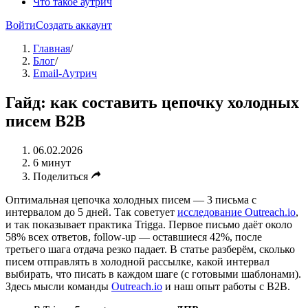
Что такое аутрич
Войти
Создать аккаунт
Главная
/
Блог
/
Email-Аутрич
Гайд: как составить цепочку холодных
писем B2B
06.02.2026
6 минут
Поделиться
Оптимальная цепочка холодных писем — 3 письма с
интервалом до 5 дней. Так советует
исследование Outreach.io
,
и так показывает практика Trigga. Первое письмо даёт около
58% всех ответов, follow-up — оставшиеся 42%, после
третьего шага отдача резко падает. В статье разберём, сколько
писем отправлять в холодной рассылке, какой интервал
выбирать, что писать в каждом шаге (с готовыми шаблонами).
Здесь мысли команды
Outreach.io
и наш опыт работы с B2B.