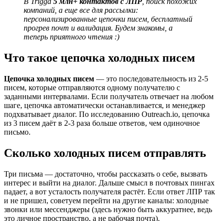
В Trigga
5 млн+ контактов с ЛПР
, поиск похожих
компаний, а еще все для рассылки:
персонализированные цепочки писем, бесплатный
прогрев почт и валидация. Будем знакомы, а
теперь приятного чтения :)
Что такое цепочка холодных писем
Цепочка холодных писем
— это последовательность из 2-5
писем, которые отправляются одному получателю с
заданными интервалами. Если получатель отвечает на любом
шаге, цепочка автоматически останавливается, и менеджер
подхватывает диалог. По исследованию Outreach.io, цепочка
из 3 писем даёт в 2-3 раза больше ответов, чем одиночное
письмо.
Сколько холодных писем отправлять
Три письма — достаточно, чтобы рассказать о себе, вызвать
интерес и выйти на диалог. Дальше смысл в почтовых пингах
падает, а вот усталость получателя растёт. Если ответ ЛПР так
и не пришел, советуем перейти на другие каналы: холодные
звонки или мессенджеры (здесь нужно быть аккуратнее, ведь
это личное пространство, а не рабочая почта).