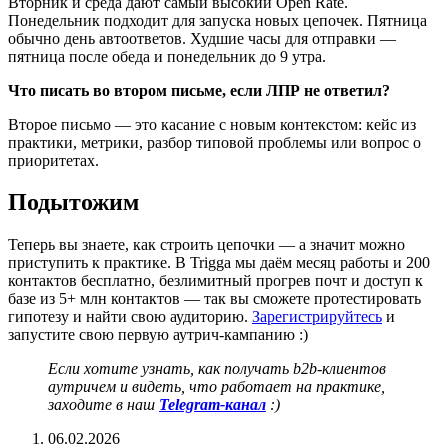
Вторник и среда дают самый высокий Open Rate.
Понедельник подходит для запуска новых цепочек. Пятница
обычно день автоответов. Худшие часы для отправки —
пятница после обеда и понедельник до 9 утра.
Что писать во втором письме, если ЛПР не ответил?
Второе письмо — это касание с новым контекстом: кейс из
практики, метрики, разбор типовой проблемы или вопрос о
приоритетах.
Подытожим
Теперь вы знаете, как строить цепочки — а значит можно
приступить к практике. В Trigga мы даём месяц работы и 200
контактов бесплатно, безлимитный прогрев почт и доступ к
базе из 5+ млн контактов — так вы сможете протестировать
гипотезу и найти свою аудиторию.
Зарегистрируйтесь
и
запустите свою первую аутрич-кампанию :)
Если хотите узнать, как получать b2b-клиентов
аутричем и видеть, что работает на практике,
заходите в наш
Telegram-канал
:)
06.02.2026