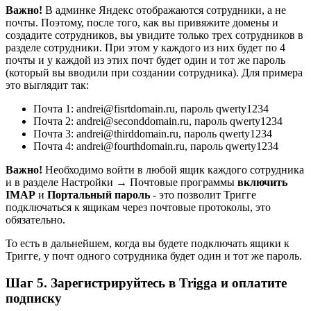
Важно!
В админке Яндекс отображаются сотрудники, а не
почты. Поэтому, после того, как вы привяжите домены и
создадите сотрудников, вы увидите только трех сотрудников в
разделе сотрудники. При этом у каждого из них будет по 4
почты и у каждой из этих почт будет один и тот же пароль
(который вы вводили при создании сотрудника). Для примера
это выглядит так:
Почта 1: andrei@fisrtdomain.ru, пароль qwerty1234
Почта 2: andrei@seconddomain.ru, пароль qwerty1234
Почта 3: andrei@thirddomain.ru, пароль qwerty1234
Почта 4: andrei@fourthdomain.ru, пароль qwerty1234
Важно!
Необходимо войти в любой ящик каждого сотрудника
и в разделе Настройки → Почтовые программы
включить
IMAP
и
Портальный пароль
- это позволит Тригге
подключаться к ящикам через почтовые протоколы, это
обязательно.
То есть в дальнейшем, когда вы будете подключать ящики к
Тригге, у почт одного сотрудника будет один и тот же пароль.
Шаг 5. Зарегистрируйтесь в Trigga и оплатите
подписку