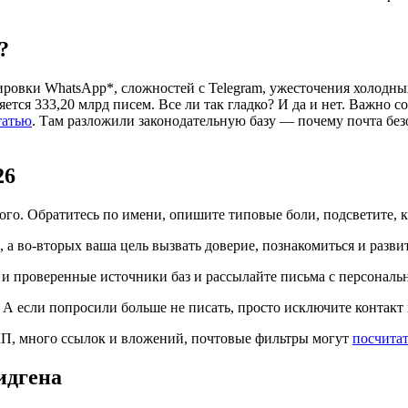
?
ировки WhatsApp*, сложностей с Telegram, ужесточения холодны
ется 333,20 млрд писем. Все ли так гладко? И да и нет. Важно с
татью
. Там разложили законодательную базу — почему почта без
26
ного. Обратитесь по имени, опишите типовые боли, подсветите,
 а во-вторых ваша цель вызвать доверие, познакомиться и развить
 проверенные источники баз и рассылайте письма с персональны
 А если попросили больше не писать, просто исключите контакт 
КП, много ссылок и вложений, почтовые фильтры могут
посчитат
идгена