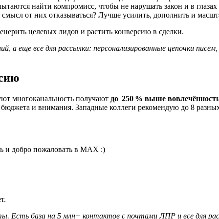
 пытаются найти компромисс, чтобы не нарушать закон и в глаз
й смысл от них отказываться? Лучше усилить, дополнить и масшт
 генерить целевых лидов и растить конверсию в сделки.
ий, а еще все для рассылки: персонализированные цепочки писем
рсию
зуют многоканальность получают
до 250 % выше вовлечённост
бюджета и внимания. Западные коллеги рекомендую до 8 разных 
ь и добро пожаловать в MAX :)
т.
ы. Есть база на 5 млн+ контактов с почтами ЛПР и все для расс