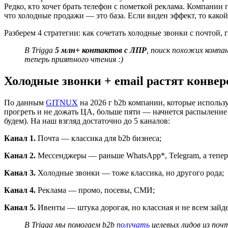
Редко, кто хочет брать телефон с пометкой реклама. Компании
что холодные продажи — это база. Если виден эффект, то како
Разберем 4 стратегии: как сочетать холодные звонки с почтой,
В Trigga
5 млн+ контактов
с ЛПР
, поиск похожих компан
теперь приятного чтения :)
Холодные звонки + email растят конве
По данным
GITNUX
на 2026 г b2b компании, которые исполь
прогреть и не дожать ЦА, больше пяти — начнется распыление 
будем). На наш взгляд достаточно до 5 каналов:
Канал 1.
Почта — классика для b2b бизнеса;
Канал 2.
Мессенджеры — раньше WhatsApp*, Telegram, а тепер
Канал 3.
Холодные звонки — тоже классика, но другого рода;
Канал 4.
Реклама — промо, посевы, СМИ;
Канал 5.
Ивенты — штука дорогая, но классная и не всем зайде
В Trigga мы помогаем b2b
получать
целевых лидов из почт